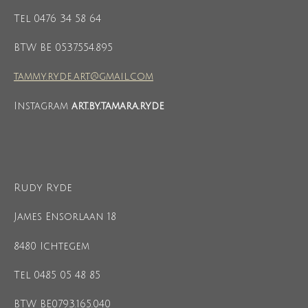
Tel 0476 34 58 64
BTW BE 0537.554.895
tammy.ryde.art@gmail.com
Instagram
art.by.tamara.ryde
Rudy Ryde
James Ensorlaan 18
8480 Ichtegem
Tel 0485 05 48 85
BTW BE0793.165.040