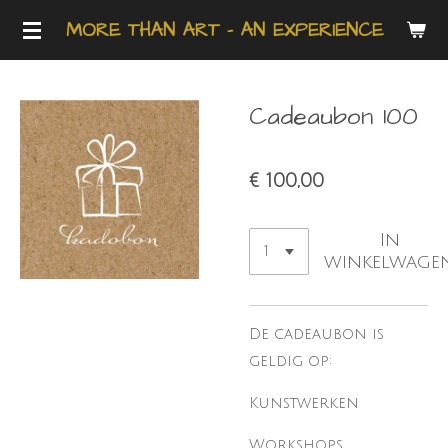
Ga
MORE THAN ART - AN EXPERIENCE
direct
naar
de
Cadeaubon 100
hoofdinhoud
€ 100,00
In
winkelwage
De cadeaubon is
geldig op:
Kunstwerken
Workshops