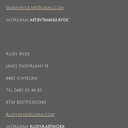
tammy.ryde.art@gmail.com
Instagram
art.by.tamara.ryde
Rudy Ryde
James Ensorlaan 18
8480 Ichtegem
Tel 0485 05 48 85
BTW BE0793.165.040
Rudy.ryde@gmail.com
Instagram
rudy.r.artwork