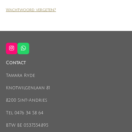
Wachtwoord vergeten?
I
W
n
h
s
a
Contact
t
t
a
s
Tamara Ryde
g
A
r
p
a
p
Knotwilgenlaan 81
m
8200 Sint-Andries
Tel 0476 34 58 64
BTW BE 0537.554.895