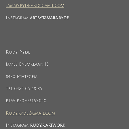
tammy.ryde.art@gmail.com
Instagram
art.by.tamara.ryde
Rudy Ryde
James Ensorlaan 18
8480 Ichtegem
Tel 0485 05 48 85
BTW BE0793.165.040
Rudy.ryde@gmail.com
Instagram
rudy.r.artwork